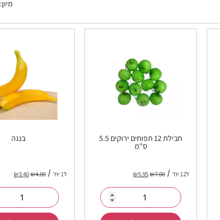
מיון:
חבילת 12 תפוחים ירוקים 5.5
בננה
ס"מ
ל12 יח'
7.00
₪
5.95
₪
ל1 יח'
4.00
₪
3.40
₪