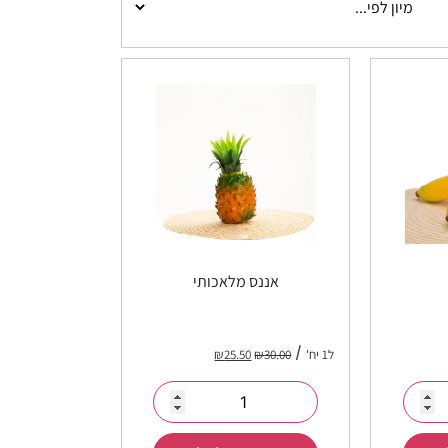
אננס מלאכותי
ל1 יח'
30.00
₪
25.50
₪