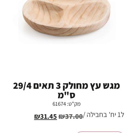
מגש עץ מחולק 3 תאים 29/4
ס"מ
מק"ט: 61674
ל1 יח' בחבילה /
₪
31.45
₪
37.00