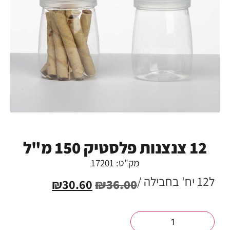
12 צנצנות פלסטיק 150 מ"ל
מק"ט: 17201
ל12 יח' בחבילה /
₪
30.60
₪
36.00