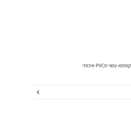
וי מPVC איכותי