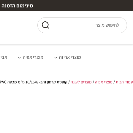
מינימום הזמנה ₪150 | משלוח חינם מעל ₪250 עד 7 ימי עסקים | 10% הנחה למצטרפים חדשים
מוצרי אריזה
מוצרי אפיה
אביז
עמוד הבית
/
מוצרי אפיה
/
מוצרים לעוגה
/ קופסת קרטון זהב- 16/16/8 ס"מ מכסה PVC (מכסה נפרד)