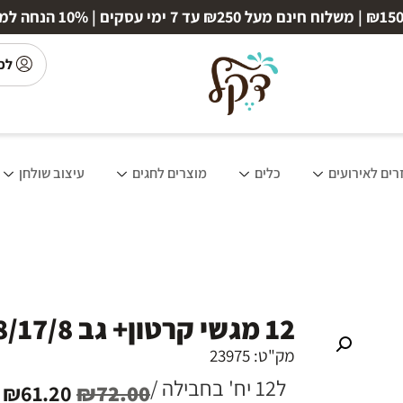
לכ
רים לאירועים
כלים
מוצרים לחגים
עיצוב שולחן
12 מגשי קרטון+ גב 28/17/8 ס"מ- זהב מטאלי
מק"ט: 23975
ל12 יח' בחבילה /
₪
61.20
₪
72.00